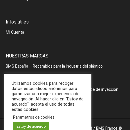
Infos utiles
Mi Cuenta
NUESTRAS MARCAS
BMS España
– Recambios para la industria del plástico
BMS España
– Periféricos
Utilizamos cookies para recoger
datos estadísticos anónimos para
PRODOPTIM
– Mesa de mantenimiento de molde de inyección
garantizar una mejor experiencia de
navegación. Al hacer clic en "Estoy de
acuerdo", acepta el uso de todas
estas cookies
Parametros de cookies
Estoy de acuerdo
Mentions légales et Politique de confidentialité
/ BMS France ©