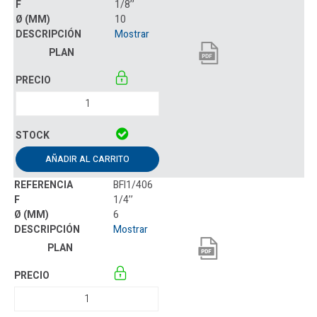
1/8’’
10
Mostrar
AÑADIR AL CARRITO
BFI1/406
1/4’’
6
Mostrar