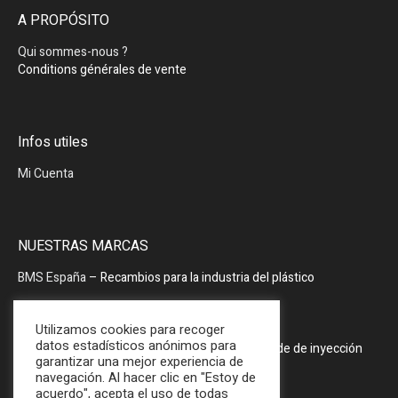
A PROPÓSITO
Qui sommes-nous ?
Conditions générales de vente
Infos utiles
Mi Cuenta
NUESTRAS MARCAS
BMS España
– Recambios para la industria del plástico
BMS España
– Periféricos
Utilizamos cookies para recoger
datos estadísticos anónimos para
PRODOPTIM
– Mesa de mantenimiento de molde de inyección
garantizar una mejor experiencia de
navegación. Al hacer clic en "Estoy de
acuerdo", acepta el uso de todas