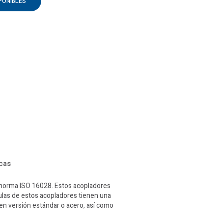
PONIBLES
icas
la norma ISO 16028. Estos acopladores
vulas de estos acopladores tienen una
 en versión estándar o acero, así como