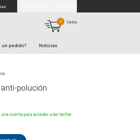
Crear mi cuenta
Mi cuenta
ras.
0
Cesta
 un pedido?
Noticias
ción
anti-polución
e una cuenta para acceder a las tarifas