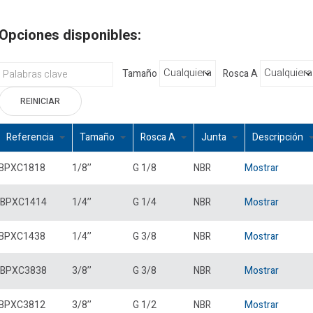
Opciones disponibles:
Tamaño
Rosca A
REINICIAR
Referencia
Tamaño
Rosca A
Junta
Descripción
BPXC1818
1/8’’
G 1/8
NBR
Mostrar
BPXC1414
1/4’’
G 1/4
NBR
Mostrar
BPXC1438
1/4’’
G 3/8
NBR
Mostrar
BPXC3838
3/8’’
G 3/8
NBR
Mostrar
BPXC3812
3/8’’
G 1/2
NBR
Mostrar