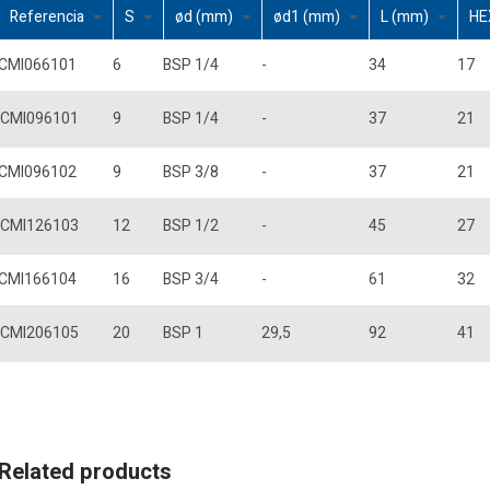
Referencia
S
ød (mm)
ød1 (mm)
L (mm)
H
CMI066101
6
BSP 1/4
-
34
17
CMI096101
9
BSP 1/4
-
37
21
CMI096102
9
BSP 3/8
-
37
21
CMI126103
12
BSP 1/2
-
45
27
CMI166104
16
BSP 3/4
-
61
32
CMI206105
20
BSP 1
29,5
92
41
Related products