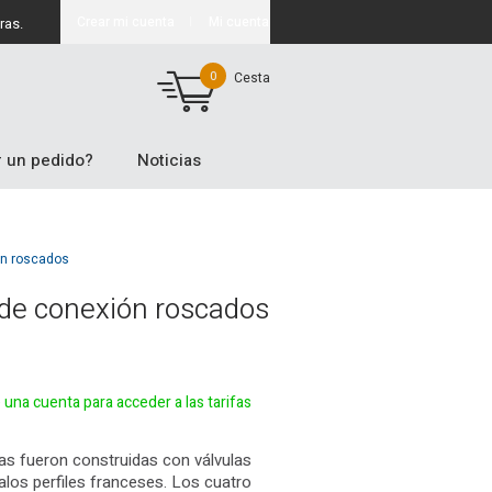
Crear mi cuenta
Mi cuenta
ras.
0
Cesta
 un pedido?
Noticias
ón roscados
de conexión roscados
e una cuenta para acceder a las tarifas
jas fueron construidas con válvulas
alos perfiles franceses. Los cuatro