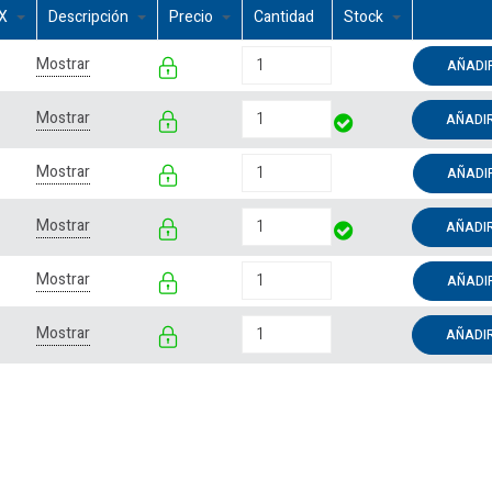
EX
Descripción
Precio
Cantidad
Stock
Mostrar
AÑADI
Mostrar
AÑADI
Mostrar
AÑADI
Mostrar
AÑADI
Mostrar
AÑADI
Mostrar
AÑADI