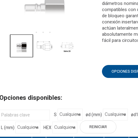
diámetros nominal
compatibles con u
de bloqueo garant
conexión insertar
actúan lateralmen
absolutamente mí
fácil para circuito
OPCIONES DIS
Opciones disponibles:
S
ød (mm)
ød
REINICIAR
L (mm)
HEX