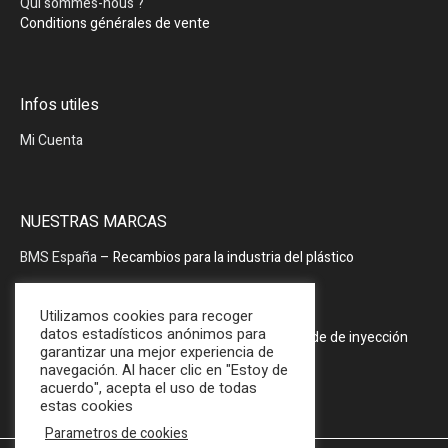
Qui sommes-nous ?
Conditions générales de vente
Infos utiles
Mi Cuenta
NUESTRAS MARCAS
BMS España
– Recambios para la industria del plástico
BMS España
– Periféricos
Utilizamos cookies para recoger
datos estadísticos anónimos para
PRODOPTIM
– Mesa de mantenimiento de molde de inyección
garantizar una mejor experiencia de
navegación. Al hacer clic en "Estoy de
acuerdo", acepta el uso de todas
estas cookies
Parametros de cookies