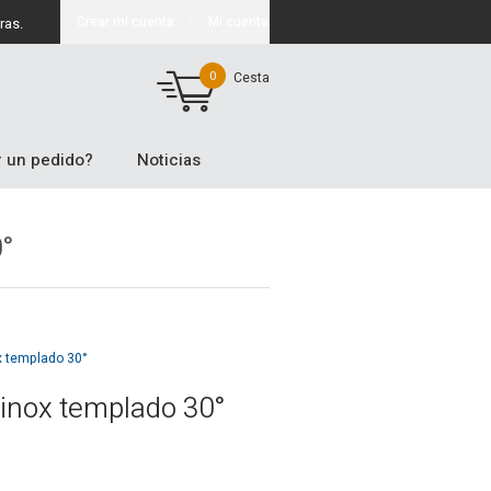
Crear mi cuenta
Mi cuenta
ras.
0
Cesta
 un pedido?
Noticias
0°
x templado 30°
 inox templado 30°