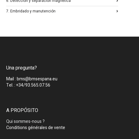
6. Detección y separación magnética
7. Embridado y manutención
Una pregunta?
Mail : bms@bmsespana.eu
Tel. : +34/93.565.07.56
A PROPÓSITO
Qui sommes-nous ?
Conditions générales de vente