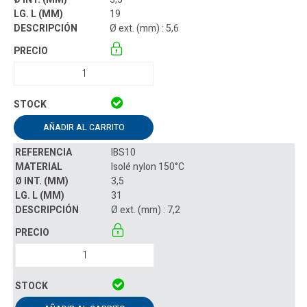
19
Ø ext. (mm) : 5,6
AÑADIR AL CARRITO
IBS10
Isolé nylon 150°C
3,5
31
Ø ext. (mm) : 7,2