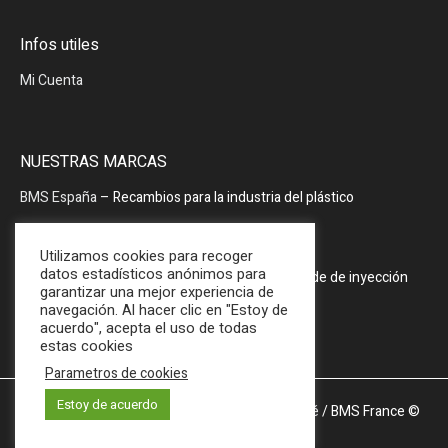
Infos utiles
Mi Cuenta
NUESTRAS MARCAS
BMS España
– Recambios para la industria del plástico
BMS España
– Periféricos
Utilizamos cookies para recoger
datos estadísticos anónimos para
PRODOPTIM
– Mesa de mantenimiento de molde de inyección
garantizar una mejor experiencia de
navegación. Al hacer clic en "Estoy de
acuerdo", acepta el uso de todas
estas cookies
Parametros de cookies
Estoy de acuerdo
Mentions légales et Politique de confidentialité
/ BMS France ©
2025 / All Rights Reserved