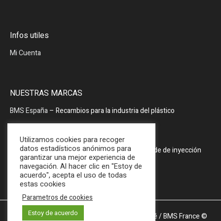
Infos utiles
Mi Cuenta
NUESTRAS MARCAS
BMS España
– Recambios para la industria del plástico
BMS España
– Periféricos
Utilizamos cookies para recoger
datos estadísticos anónimos para
PRODOPTIM
– Mesa de mantenimiento de molde de inyección
garantizar una mejor experiencia de
navegación. Al hacer clic en "Estoy de
acuerdo", acepta el uso de todas
estas cookies
Parametros de cookies
Estoy de acuerdo
Mentions légales et Politique de confidentialité
/ BMS France ©