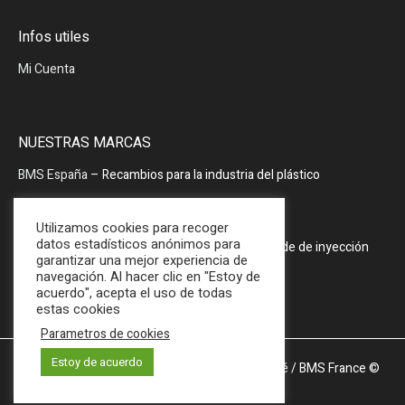
Infos utiles
Mi Cuenta
NUESTRAS MARCAS
BMS España
– Recambios para la industria del plástico
BMS España
– Periféricos
Utilizamos cookies para recoger
datos estadísticos anónimos para
PRODOPTIM
– Mesa de mantenimiento de molde de inyección
garantizar una mejor experiencia de
navegación. Al hacer clic en "Estoy de
acuerdo", acepta el uso de todas
estas cookies
Parametros de cookies
Estoy de acuerdo
Mentions légales et Politique de confidentialité
/ BMS France ©
2025 / All Rights Reserved