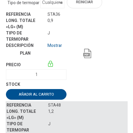
REINICIAR
Tipo de termopar
STA36
0,9
J
Mostrar
AÑADIR AL CARRITO
STA48
1,2
J