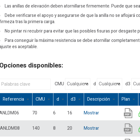
Las anillas de elevación deben atornillarse firmemente. Puede que sea
Debe verificarse el apoyo y asegurarse de que la anilla no se aflojará c
firmeza tras la primera carga.
No pintar ni recubrir para evitar que las posibles fisuras por desgaste
Para conseguir la máxima resistencia se debe atornillar completament
ajuste es aceptable.
Opciones disponibles:
CMU
d
d3
Referencia
CMU
d
d3
Descripción
Plan
ANLDM06
70
6
16
Mostrar
ANLDM08
140
8
20
Mostrar