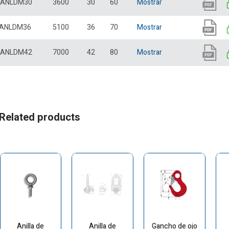
ANLDM30
3600
30
60
Mostrar
ANLDM36
5100
36
70
Mostrar
ANLDM42
7000
42
80
Mostrar
Related products
Anilla de
Anilla de
Gancho de ojo