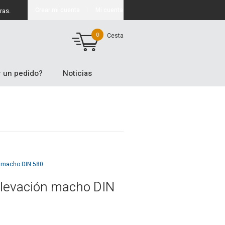
Crear mi cuenta
Mi cuenta
ras.
0
Cesta
 un pedido?
Noticias
n macho DIN 580
 elevación macho DIN