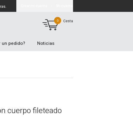
Crear mi cuenta
Mi cuenta
ras.
0
Cesta
 un pedido?
Noticias
on cuerpo fileteado