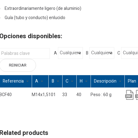
Extraordinariamente ligero (de aluminio)
Guía (tubo y conducto) enlucido
Opciones disponibles:
A
B
C
REINICIAR
Referencia
A
B
C
H
Descripción
Plan
BCF40
M14x1,5
101
33
40
Peso : 60 g
Related products