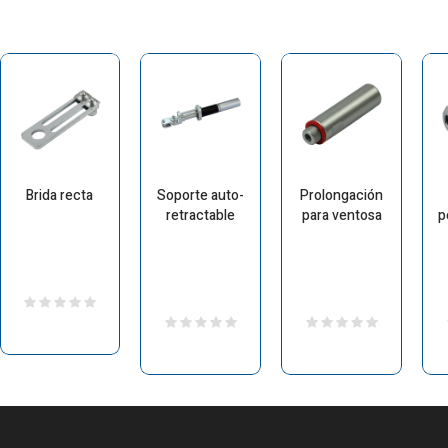
Brida recta
Soporte auto-
Prolongación
retractable
para ventosa
p