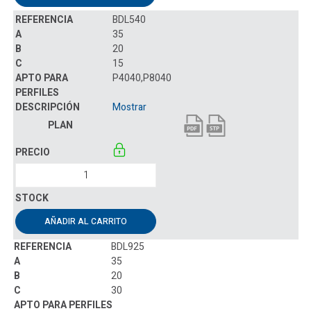
BDL540
35
20
15
P4040,P8040
Mostrar
AÑADIR AL CARRITO
BDL925
35
20
30