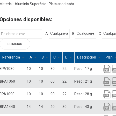
Material : Aluminio Superficie : Plata anodizada
Opciones disponibles:
A
B
C
REINICIAR
Referencia
A
B
C
D
Descripción
Plan
BPA1030
10
10
30
22
Peso : 17 g
BPA1060
10
10
60
22
Peso : 21 g
BPA1090
10
10
90
22
Peso : 28 g
BPA1440
14
14
40
30
Peso : 43 g