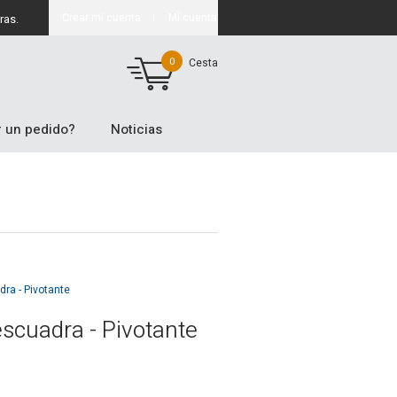
Crear mi cuenta
Mi cuenta
ras.
0
Cesta
 un pedido?
Noticias
ra - Pivotante
scuadra - Pivotante