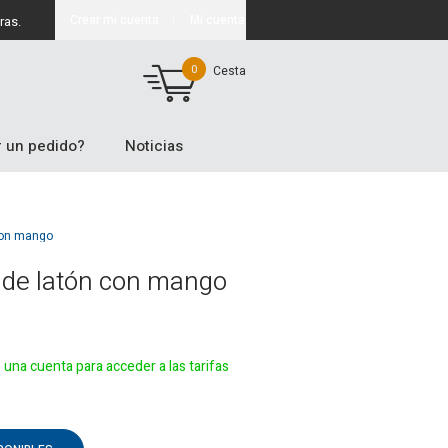
Crear mi cuenta
Mi cuenta
ras.
0
Cesta
 un pedido?
Noticias
 con mango
s de latón con mango
e una cuenta para acceder a las tarifas