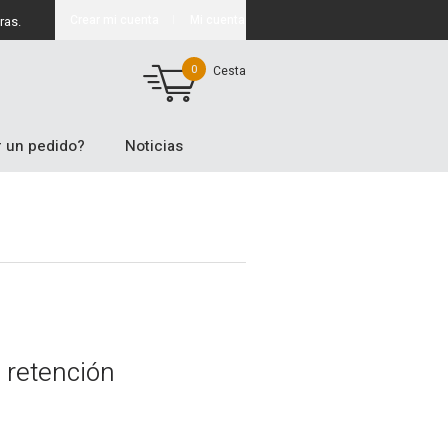
Crear mi cuenta
Mi cuenta
ras.
0
Cesta
 un pedido?
Noticias
e retención