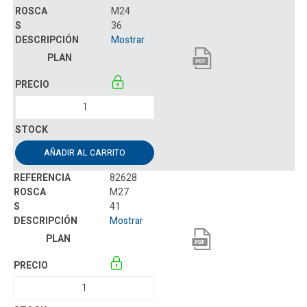
M24
36
Mostrar
AÑADIR AL CARRITO
82628
M27
41
Mostrar