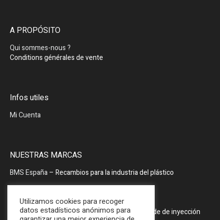
A PROPÓSITO
Qui sommes-nous ?
Conditions générales de vente
Infos utiles
Mi Cuenta
NUESTRAS MARCAS
BMS España
– Recambios para la industria del plástico
BMS España
– Periféricos
Utilizamos cookies para recoger
datos estadísticos anónimos para
PRODOPTIM
– Mesa de mantenimiento de molde de inyección
garantizar una mejor experiencia de