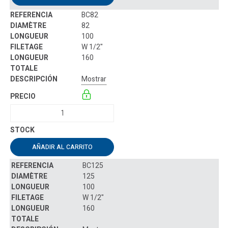
BC82
82
100
W 1/2"
160
Mostrar
AÑADIR AL CARRITO
BC125
125
100
W 1/2"
160