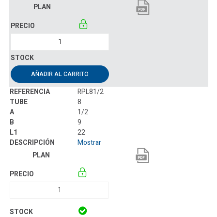
AÑADIR AL CARRITO
RPL81/2
8
1/2
9
22
Mostrar