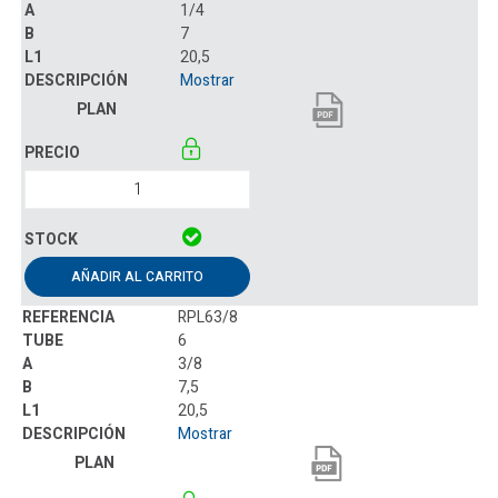
1/4
7
20,5
Mostrar
AÑADIR AL CARRITO
RPL63/8
6
3/8
7,5
20,5
Mostrar