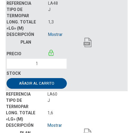
LA48
J
1,3
Mostrar
AÑADIR AL CARRITO
LA60
J
1,6
Mostrar