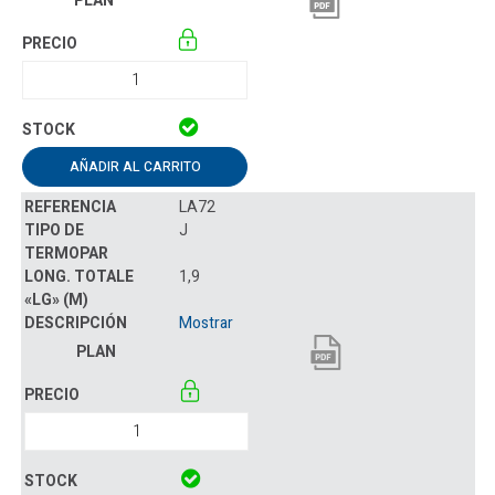
AÑADIR AL CARRITO
LA72
J
1,9
Mostrar