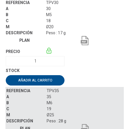
TPV30
30
M5
18
Ø20
Peso : 17 g
AÑADIR AL CARRITO
TPV35
35
M6
19
Ø25
Peso : 28 g