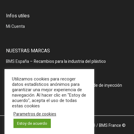
Infos utiles
Mi Cuenta
NUESTRAS MARCAS
BMS España
– Recambios para la industria del plástico
BMS España
– Periféricos
Utilizamos cookies para recoger
datos estadísticos anónimos para
PRODOPTIM
– Mesa de mantenimiento de molde de inyección
garantizar una mejor experiencia de
navegación. Al hacer clic en "Estoy de
acuerdo", acepta el uso de todas
estas cookies
Parametros de cookies
Estoy de acuerdo
Mentions légales et Politique de confidentialité
/ BMS France ©
2025 / All Rights Reserved