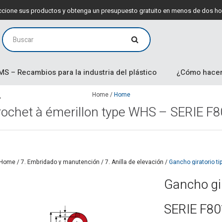
leccione sus productos y obtenga un presupuesto gratuito en menos de dos ho
MS – Recambios para la industria del plástico
¿Cómo hacer
Home
/
Home
rochet à émerillon type WHS – SERIE F8
Home
/
7. Embridado y manutención
/
7. Anilla de elevación
/
Gancho giratorio t
Gancho gir
SERIE F80