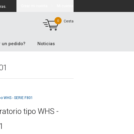
Crear mi cuenta
Mi cuenta
ras.
0
Cesta
 un pedido?
Noticias
01
ipo WHS - SERIE F801
atorio tipo WHS -
1