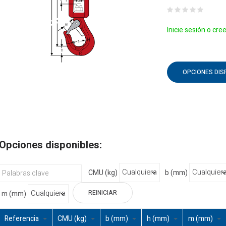
Inicie sesión o cre
OPCIONES DIS
Opciones disponibles:
CMU (kg)
b (mm)
REINICIAR
m (mm)
Referencia
CMU (kg)
b (mm)
h (mm)
m (mm)