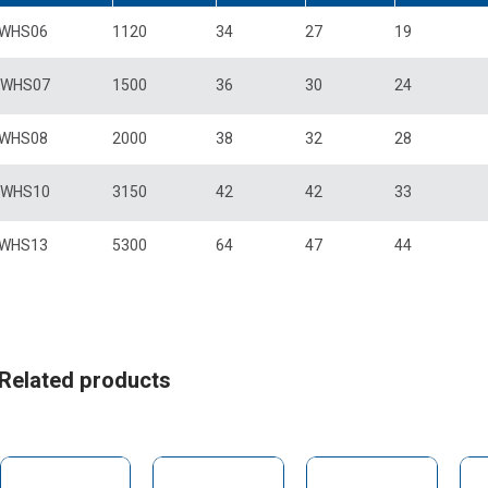
WHS06
1120
34
27
19
WHS07
1500
36
30
24
WHS08
2000
38
32
28
WHS10
3150
42
42
33
WHS13
5300
64
47
44
Related products