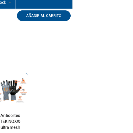
tock
AÑADIR AL CARRITO
Anticortes
TEKINOX®
ultra mesh