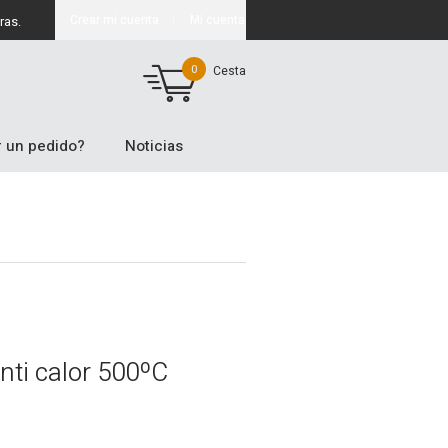
Crear mi cuenta
Mi cuenta
ras.
0
Cesta
 un pedido?
Noticias
nti calor 500ºC