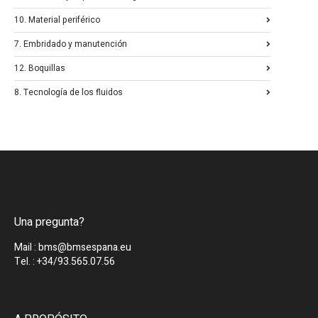
10. Material periférico
7. Embridado y manutención
12. Boquillas
8. Tecnología de los fluidos
Una pregunta?
Mail : bms@bmsespana.eu
Tel. : +34/93.565.07.56