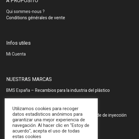
A PROPÓSITO
Qui sommes-nous ?
Conditions générales de vente
Infos utiles
Mi Cuenta
NUESTRAS MARCAS
BMS España
– Recambios para la industria del plástico
BMS España
– Periféricos
Utilizamos cookies para recoger
datos estadísticos anónimos para
PRODOPTIM
– Mesa de mantenimiento de molde de inyección
garantizar una mejor experiencia de
navegación. Al hacer clic en "Estoy de
acuerdo", acepta el uso de todas
estas cookies