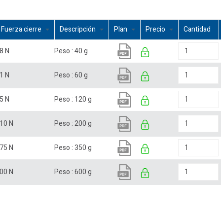
Fuerza cierre
Descripción
Plan
Precio
Cantidad
8 N
Peso : 40 g
1 N
Peso : 60 g
5 N
Peso : 120 g
10 N
Peso : 200 g
75 N
Peso : 350 g
00 N
Peso : 600 g