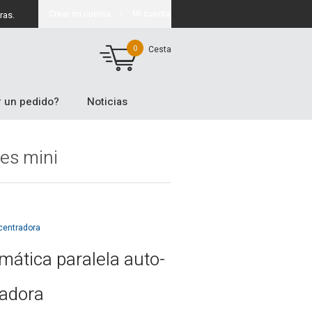
Crear mi cuenta
Mi cuenta
ras.
0
Cesta
 un pedido?
Noticias
es mini
 centradora
mática paralela auto-
radora