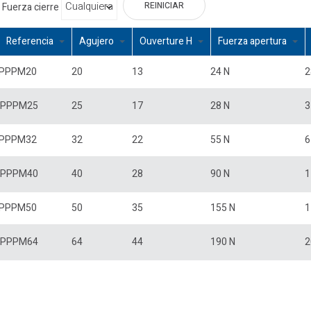
REINICIAR
Fuerza cierre
Referencia
Agujero
Ouverture H
Fuerza apertura
PPPM20
20
13
24 N
2
PPPM25
25
17
28 N
3
PPPM32
32
22
55 N
6
PPPM40
40
28
90 N
1
PPPM50
50
35
155 N
1
PPPM64
64
44
190 N
2