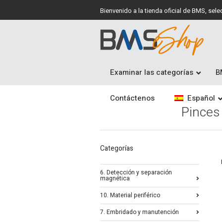
Bienvenido a la tienda oficial de BMS, se
Examinar las categorías
B
Contáctenos
Español
Pinces
Categorías
6. Detección y separación
magnética
10. Material periférico
7. Embridado y manutención